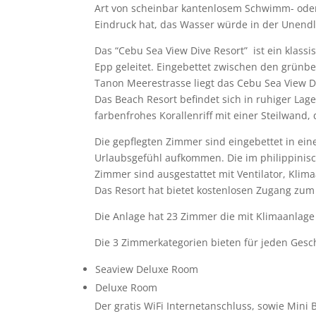
Art von scheinbar kantenlosem Schwimm- oder
Eindruck hat, das Wasser würde in der Unendlic
Das “Cebu Sea View Dive Resort” ist ein klassi
Epp geleitet. Eingebettet zwischen den grün
Tanon Meerestrasse liegt das Cebu Sea View D
Das Beach Resort befindet sich in ruhiger Lag
farbenfrohes Korallenriff mit einer Steilwand, 
Die gepflegten Zimmer sind eingebettet in ein
Urlaubsgefühl aufkommen. Die im philippinisc
Zimmer sind ausgestattet mit Ventilator, Kli
Das Resort hat bietet kostenlosen Zugang zum 
Die Anlage hat 23 Zimmer die mit Klimaanla
Die 3 Zimmerkategorien bieten für jeden Ge
Seaview Deluxe Room
Deluxe Room
Der gratis WiFi Internetanschluss, sowie Mini 