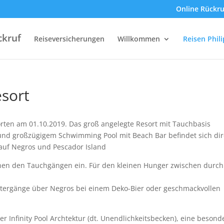
Online Rückru
ckruf
Reiseversicherungen
Willkommen
Reisen Phil
sort
orten am 01.10.2019. Das groß angelegte Resort mit Tauchbasis
e und großzügigem Schwimming Pool mit Beach Bar befindet sich dir
auf Negros und Pescador Island
chen den Tauchgängen ein. Für den kleinen Hunger zwischen durch
ntergänge über Negros bei einem Deko-Bier oder geschmackvollen
Infinity Pool Archtektur (dt. Unendlichkeitsbecken), eine besond