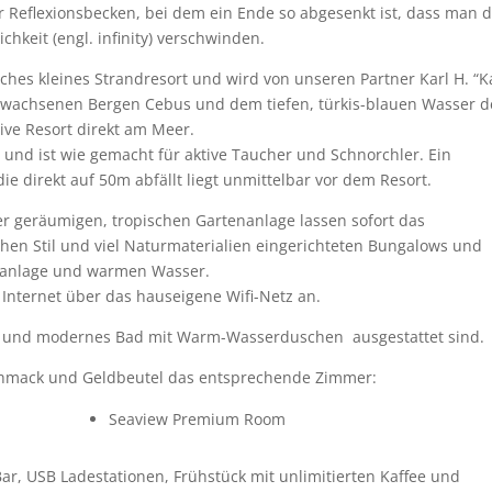
 Reflexionsbecken, bei dem ein Ende so abgesenkt ist, dass man 
hkeit (engl. infinity) verschwinden.
sches kleines Strandresort und wird von unseren Partner Karl H. “Ka
bewachsenen Bergen Cebus und dem tiefen, türkis-blauen Wasser d
ive Resort direkt am Meer.
e und ist wie gemacht für aktive Taucher und Schnorchler. Ein
die direkt auf 50m abfällt liegt unmittelbar vor dem Resort.
er geräumigen, tropischen Gartenanlage lassen sofort das
hen Stil und viel Naturmaterialien eingerichteten Bungalows und
maanlage und warmen Wasser.
Internet über das hauseigene Wifi-Netz an.
ge und modernes Bad mit Warm-Wasserduschen ausgestattet sind.
schmack und Geldbeutel das entsprechende Zimmer:
Seaview Premium Room
Bar, USB Ladestationen, Frühstück mit unlimitierten Kaffee und