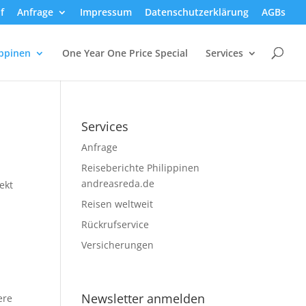
f
Anfrage
Impressum
Datenschutzerklärung
AGBs
ippinen
One Year One Price Special
Services
Services
Anfrage
Reiseberichte Philippinen
andreasreda.de
ekt
Reisen weltweit
Rückrufservice
Versicherungen
Newsletter anmelden
ere