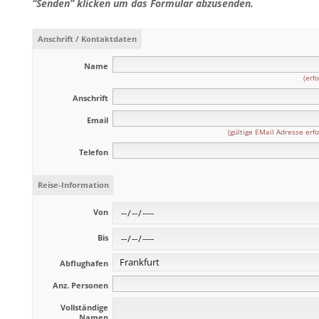
“Senden” klicken um das Formular abzusenden.
Anschrift / Kontaktdaten
Name
(erfo
Anschrift
Email
(gültige EMail Adresse erfo
Telefon
Reise-Information
Von
Bis
Abflughafen
Anz. Personen
Vollständige
Namen