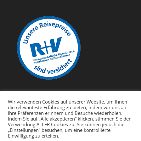
Wir verwenden Cookies auf unserer Website, um Ihnen
die relevanteste Erfahrung zu bieten, indem wir uns an
Ihre Präferenzen erinnern und Besuche wiederholen.
Indem Sie auf „Alle akzeptieren“ klicken, stimmen Sie der
Cebu
Bohol
Negros
Leyte
Malapascua
Verwendung ALLER Cookies zu. Sie können jedoch die
Cabilao – Polaris Beach and Dive Resort
Mindoro
„Einstellungen“ besuchen, um eine kontrollierte
Einwilligung zu erteilen.