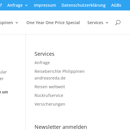
f
Anfrage
Impressum
Datenschutzerklärung
AGBs
ippinen
One Year One Price Special
Services
Services
Anfrage
Reiseberichte Philippinen
ular
andreasreda.de
er
Reisen weltweit
en um
Rückrufservice
Versicherungen
Newsletter anmelden