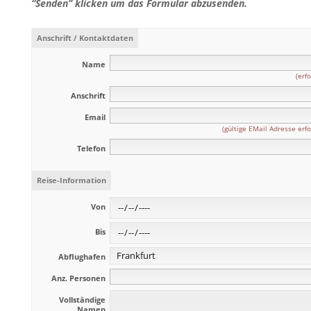
“Senden” klicken um das Formular abzusenden.
Anschrift / Kontaktdaten
Name
(erfo
Anschrift
Email
(gültige EMail Adresse erfo
Telefon
Reise-Information
Von
Bis
Abflughafen
Anz. Personen
Vollständige
Namen