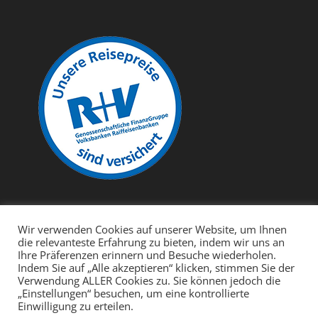
Wir verwenden Cookies auf unserer Website, um Ihnen
die relevanteste Erfahrung zu bieten, indem wir uns an
Ihre Präferenzen erinnern und Besuche wiederholen.
Indem Sie auf „Alle akzeptieren“ klicken, stimmen Sie der
Cebu
Bohol
Negros
Leyte
Malapascua
Verwendung ALLER Cookies zu. Sie können jedoch die
Cabilao – Polaris Beach and Dive Resort
Mindoro
„Einstellungen“ besuchen, um eine kontrollierte
Einwilligung zu erteilen.