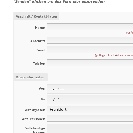
“Senden” klicken um das Formular abzusenden.
Anschrift / Kontaktdaten
Name
(erfo
Anschrift
Email
(gültige EMail Adresse erfo
Telefon
Reise-Information
Von
Bis
Abflughafen
Anz. Personen
Vollständige
Namen