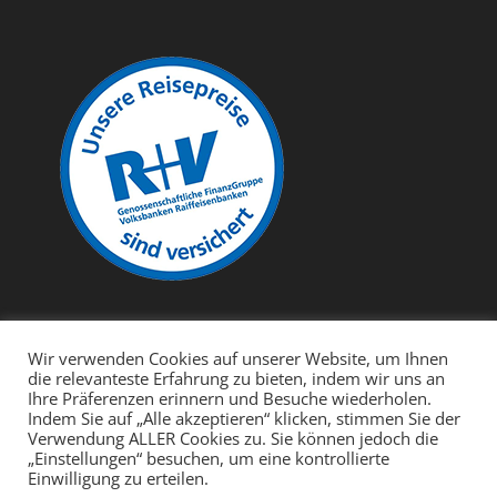
Wir verwenden Cookies auf unserer Website, um Ihnen
die relevanteste Erfahrung zu bieten, indem wir uns an
Ihre Präferenzen erinnern und Besuche wiederholen.
Indem Sie auf „Alle akzeptieren“ klicken, stimmen Sie der
Cebu
Bohol
Negros
Leyte
Malapascua
Verwendung ALLER Cookies zu. Sie können jedoch die
Cabilao – Polaris Beach and Dive Resort
Mindoro
„Einstellungen“ besuchen, um eine kontrollierte
Einwilligung zu erteilen.